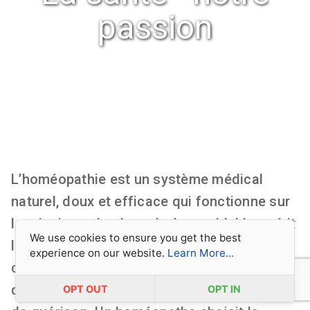
passion
L’homéopathie est un système médical
naturel, doux et efficace qui fonctionne sur
le principe selon lequel « le semblable guérit
We use cookies to ensure you get the best
les semblables ». L’homéopathie traite
experience on our website.
Learn More...
chaque personne comme un individu unique
dans le but de stimuler sa propre capacité
OPT OUT
OPT IN