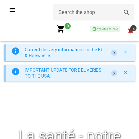
Search the shop
0
2
CONNEXION
Current delivery information for the EU
& Elsewhere
IMPORTANT UPDATE FOR DELIVERIES
TO THE USA
La santé - notre